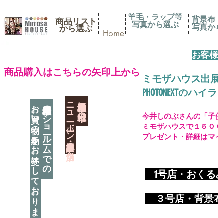
羊毛・ラップ等
背景布
商品リスト
写真から選ぶ
​写真
​から選ぶ
Home
お客様
​商品購入はこちらの矢印上から
ミモザハウス出
PHOTONEXT
​ニューボーン撮影用小道具店・３店舗
神奈川県相模原市に日本唯一の
お買い物の予約をお受けしております
神奈川県相模原市のショールームでの
今井しのぶさんの「子
ミモザハウスで１５０
プレゼント・詳細はマ
​
1号店・おく
​ ３
号店・背景