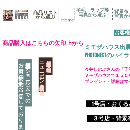
羊毛・ラップ等
背景布
商品リスト
写真から選ぶ
​写真
​から選ぶ
Home
お客様
​商品購入はこちらの矢印上から
ミモザハウス出
PHOTONEXT
​ニューボーン撮影用小道具店・３店舗
神奈川県相模原市に日本唯一の
お買い物の予約をお受けしております
神奈川県相模原市のショールームでの
今井しのぶさんの「子
ミモザハウスで１５０
プレゼント・詳細はマ
​
1号店・おく
​ ３
号店・背景