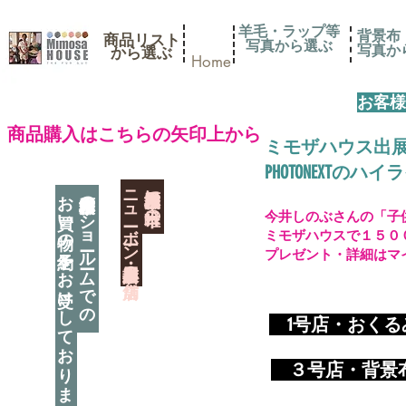
羊毛・ラップ等
背景布
商品リスト
写真から選ぶ
​写真
​から選ぶ
Home
お客様
​商品購入はこちらの矢印上から
ミモザハウス出
PHOTONEXT
​ニューボーン撮影用小道具店・３店舗
神奈川県相模原市に日本唯一の
お買い物の予約をお受けしております
神奈川県相模原市のショールームでの
今井しのぶさんの「子
ミモザハウスで１５０
プレゼント・詳細はマ
​
1号店・おく
​ ３
号店・背景