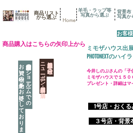
羊毛・ラップ等
背景布
商品リスト
写真から選ぶ
​写真
​から選ぶ
Home
お客様
​商品購入はこちらの矢印上から
ミモザハウス出
PHOTONEXT
​ニューボーン撮影用小道具店・３店舗
神奈川県相模原市に日本唯一の
お買い物の予約をお受けしております
神奈川県相模原市のショールームでの
今井しのぶさんの「子
ミモザハウスで１５０
プレゼント・詳細はマ
​
1号店・おく
​ ３
号店・背景