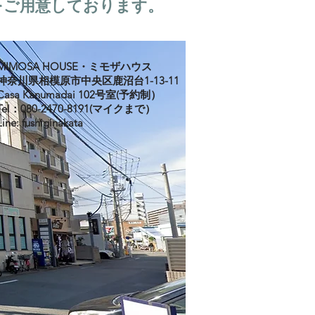
をご用意しております。
MIMOSA HOUSE・ミモザハウス
神奈川県相模原市中央区鹿沼台1-13-11
Casa Kanumadai 102号室(予約制）
Tel：080-2470-8191(マイクまで）
Line: fushiginakata