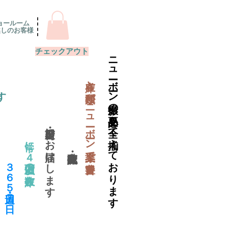
ョールーム
越しのお客様
チェックアウト
ニューボーン撮影の必要品を全て揃えております
​在庫と種類がニューボーン業界で一番豊富
す
当日出荷・翌日にお届けします
常に４万個以上の在庫数
​３６５日・週７日