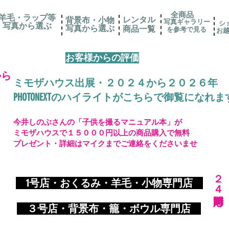
全商品
羊毛・ラップ等
レンタル
背景布・小物
写真ギャラリー
シ
写真から選ぶ
​写真から選ぶ
​商品一覧
を参考で見る
お
お客様からの評価
から
ミモザハウス出展・２０２４から２０２６年
PHOTONEXTのハイライトがこちらで御覧になれま
今井しのぶさんの「子供を撮るマニュアル本」が
ミモザハウスで１５０００円以上の商品購入で無料
プレゼント・詳細はマイクまでご連絡をくださいませ
​２４時間対応
​
1号店・おくるみ・羊毛・小物専門店
​ ３
号店・背景布・籠・ボウル専門店