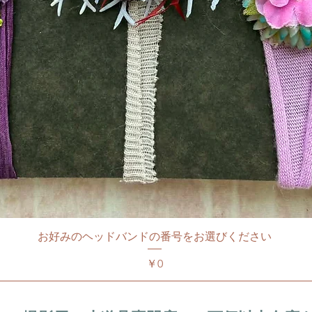
お好みのヘッドバンドの番号をお選びください
価格
￥0