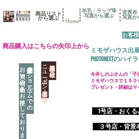
羊毛・ラップ等
背景布
商品リスト
写真から選ぶ
​写真
​から選ぶ
Home
お客様
​商品購入はこちらの矢印上から
ミモザハウス出
PHOTONEXT
​ニューボーン撮影用小道具店・３店舗
神奈川県相模原市に日本唯一の
お買い物の予約をお受けしております
神奈川県相模原市のショールームでの
今井しのぶさんの「子
ミモザハウスで１５０
プレゼント・詳細はマ
​
1号店・おく
​ ３
号店・背景