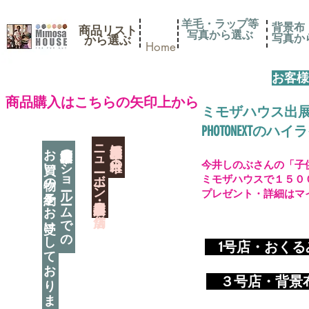
羊毛・ラップ等
背景布
商品リスト
写真から選ぶ
​写真
​から選ぶ
Home
お客様
​商品購入はこちらの矢印上から
ミモザハウス出
PHOTONEXT
​ニューボーン撮影用小道具店・３店舗
神奈川県相模原市に日本唯一の
お買い物の予約をお受けしております
神奈川県相模原市のショールームでの
今井しのぶさんの「子
ミモザハウスで１５０
プレゼント・詳細はマ
​
1号店・おく
​ ３
号店・背景