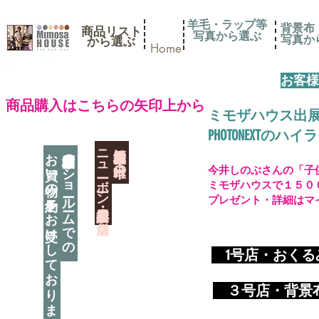
羊毛・ラップ等
背景布
商品リスト
写真から選ぶ
​写真
​から選ぶ
Home
お客様
​商品購入はこちらの矢印上から
ミモザハウス出
PHOTONEXT
​ニューボーン撮影用小道具店・３店舗
神奈川県相模原市に日本唯一の
お買い物の予約をお受けしております
神奈川県相模原市のショールームでの
今井しのぶさんの「子
ミモザハウスで１５０
プレゼント・詳細はマ
​
1号店・おく
​ ３
号店・背景