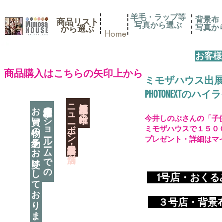
羊毛・ラップ等
背景布
商品リスト
写真から選ぶ
​写真
​から選ぶ
Home
お客様
​商品購入はこちらの矢印上から
ミモザハウス出
PHOTONEXT
​ニューボーン撮影用小道具店・３店舗
神奈川県相模原市に日本唯一の
お買い物の予約をお受けしております
神奈川県相模原市のショールームでの
今井しのぶさんの「子
ミモザハウスで１５０
プレゼント・詳細はマ
​
1号店・おく
​ ３
号店・背景