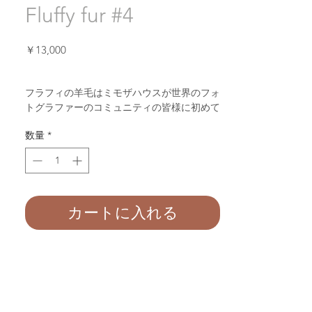
Fluffy fur #4
価
￥13,000
格
フラフィの羊毛はミモザハウスが世界のフォ
トグラファーのコミュニティの皆様に初めて
正方形と長方形のサイズを紹介し、世界にそ
数量
*
の質と使いやすさを広めたニューボーン撮影
用のプロップでございます。
髪の毛の様に薄く、上品な羊毛のくるくる
感、高級ブランドの毛皮のコートと同様な肌
触りが、生まれてまもない赤ちゃんのお体に
優しくミモザハウスのフラフィの羊毛で包ま
カートに入れる
れます。
是非とも一度お手にとって試してみてくださ
い。