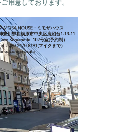
をご用意しております。
MIMOSA HOUSE・ミモザハウス
神奈川県相模原市中央区鹿沼台1-13-11
Casa Kanumadai 102号室(予約制）
Tel：080-2470-8191(マイクまで）
Line: fushiginakata