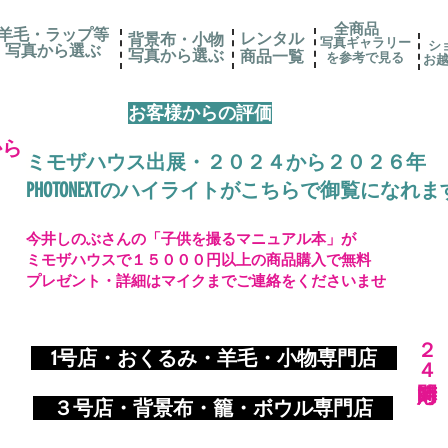
全商品
羊毛・ラップ等
レンタル
背景布・小物
写真ギャラリー
シ
写真から選ぶ
​写真から選ぶ
​商品一覧
を参考で見る
お
お客様からの評価
から
ミモザハウス出展・２０２４から２０２６年
PHOTONEXTのハイライトがこちらで御覧になれま
今井しのぶさんの「子供を撮るマニュアル本」が
ミモザハウスで１５０００円以上の商品購入で無料
プレゼント・詳細はマイクまでご連絡をくださいませ
​２４時間対応
​
1号店・おくるみ・羊毛・小物専門店
​ ３
号店・背景布・籠・ボウル専門店