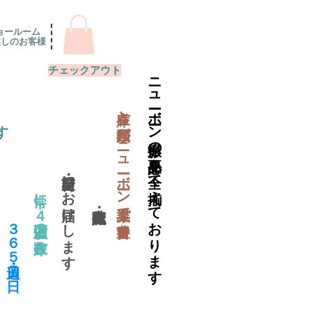
ョールーム
越しのお客様
チェックアウト
ニューボーン撮影の必要品を全て揃えております
​在庫と種類がニューボーン業界で一番豊富
す
当日出荷・翌日にお届けします
常に４万個以上の在庫数
​３６５日・週７日