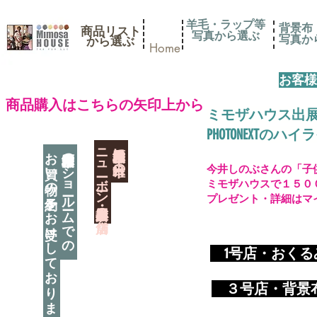
羊毛・ラップ等
背景布
商品リスト
写真から選ぶ
​写真
​から選ぶ
Home
お客様
​商品購入はこちらの矢印上から
ミモザハウス出
PHOTONEXT
​ニューボーン撮影用小道具店・３店舗
神奈川県相模原市に日本唯一の
お買い物の予約をお受けしております
神奈川県相模原市のショールームでの
今井しのぶさんの「子
ミモザハウスで１５０
プレゼント・詳細はマ
​
1号店・おく
​ ３
号店・背景