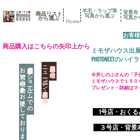
羊毛・ラップ等
背景布
商品リスト
写真から選ぶ
​写真
​から選ぶ
Home
お客様
​商品購入はこちらの矢印上から
ミモザハウス出
PHOTONEXT
​ニューボーン撮影用小道具店・３店舗
神奈川県相模原市に日本唯一の
お買い物の予約をお受けしております
神奈川県相模原市のショールームでの
今井しのぶさんの「子
ミモザハウスで１５０
プレゼント・詳細はマ
​
1号店・おく
​ ３
号店・背景