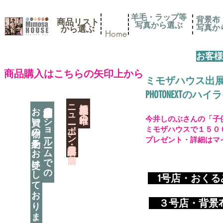
羊毛・ラップ等
背景布
商品リスト
写真から選ぶ
​写真
​から選ぶ
Home
お客様
​商品購入はこちらの矢印上から
ミモザハウス出
PHOTONEXT
​ニューボーン撮影用小道具店・３店舗
神奈川県相模原市に日本唯一の
お買い物の予約をお受けしております
神奈川県相模原市のショールームでの
今井しのぶさんの「子
ミモザハウスで１５０
プレゼント・詳細はマ
​
1号店・おく
​ ３
号店・背景