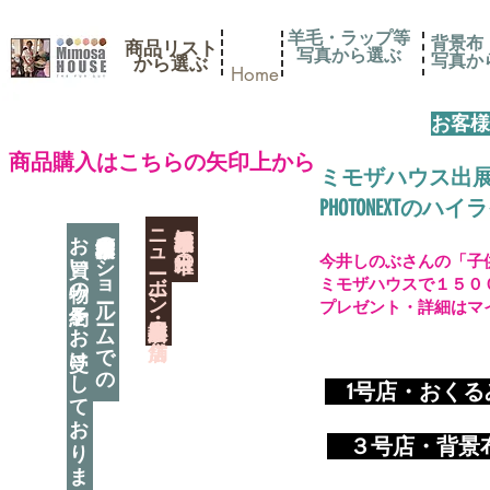
羊毛・ラップ等
背景布
商品リスト
写真から選ぶ
​写真
​から選ぶ
Home
お客様
​商品購入はこちらの矢印上から
ミモザハウス出
PHOTONEXT
​ニューボーン撮影用小道具店・３店舗
神奈川県相模原市に日本唯一の
お買い物の予約をお受けしております
神奈川県相模原市のショールームでの
今井しのぶさんの「子
ミモザハウスで１５０
プレゼント・詳細はマ
​
1号店・おく
​ ３
号店・背景