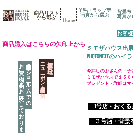
羊毛・ラップ等
背景布
商品リスト
写真から選ぶ
​写真
​から選ぶ
Home
お客様
​商品購入はこちらの矢印上から
ミモザハウス出
PHOTONEXT
​ニューボーン撮影用小道具店・３店舗
神奈川県相模原市に日本唯一の
お買い物の予約をお受けしております
神奈川県相模原市のショールームでの
今井しのぶさんの「子
ミモザハウスで１５０
プレゼント・詳細はマ
​
1号店・おく
​ ３
号店・背景