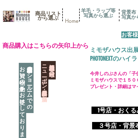
羊毛・ラップ等
背景布
商品リスト
写真から選ぶ
​写真
​から選ぶ
Home
お客様
​商品購入はこちらの矢印上から
ミモザハウス出
PHOTONEXT
​ニューボーン撮影用小道具店・３店舗
神奈川県相模原市に日本唯一の
お買い物の予約をお受けしております
神奈川県相模原市のショールームでの
今井しのぶさんの「子
ミモザハウスで１５０
プレゼント・詳細はマ
​
1号店・おく
​ ３
号店・背景