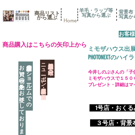
羊毛・ラップ等
背景布
商品リスト
写真から選ぶ
​写真
​から選ぶ
Home
お客様
​商品購入はこちらの矢印上から
ミモザハウス出
PHOTONEXT
​ニューボーン撮影用小道具店・３店舗
神奈川県相模原市に日本唯一の
お買い物の予約をお受けしております
神奈川県相模原市のショールームでの
今井しのぶさんの「子
ミモザハウスで１５０
プレゼント・詳細はマ
​
1号店・おく
​ ３
号店・背景