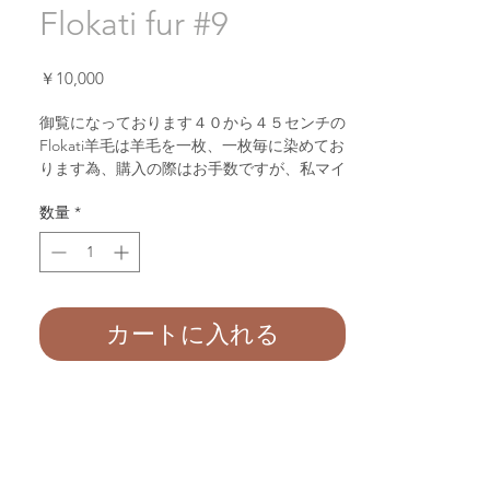
Flokati fur #9
価
￥10,000
格
御覧になっております４０から４５センチの
Flokati
羊毛は羊毛を一枚、一枚毎に染めてお
ります為、購入の際はお手数ですが、私マイ
クまで在庫の確認をされてくださいませ。又
数量
*
は、購入後マイクさんが神奈川県相模原市の
ショールームの在庫確認後、即ご連絡致しま
す。
ご理解有難うございます。
カートに入れる
ラインまたはお電話を頂きましたら即くご返
事致します。
Line: fushiginakata
Tel
：
080-2470-8191