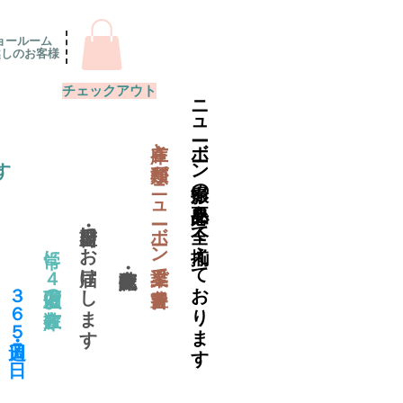
ョールーム
越しのお客様
チェックアウト
ニューボーン撮影の必要品を全て揃えております
​在庫と種類がニューボーン業界で一番豊富
す
当日出荷・翌日にお届けします
常に４万個以上の在庫数
​３６５日・週７日