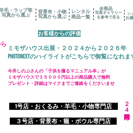
全商品
羊毛・ラップ等
レンタル
背景布・小物
写真ギャラリー
シ
写真から選ぶ
​写真から選ぶ
​商品一覧
を参考で見る
お
お客様からの評価
から
ミモザハウス出展・２０２４から２０２６年
PHOTONEXTのハイライトがこちらで御覧になれま
今井しのぶさんの「子供を撮るマニュアル本」が
ミモザハウスで１５０００円以上の商品購入で無料
プレゼント・詳細はマイクまでご連絡をくださいませ
​２４時間対応
​
1号店・おくるみ・羊毛・小物専門店
​ ３
号店・背景布・籠・ボウル専門店