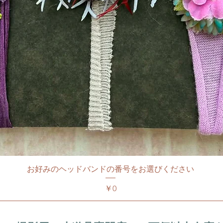
お好みのヘッドバンドの番号をお選びください
価格
￥0