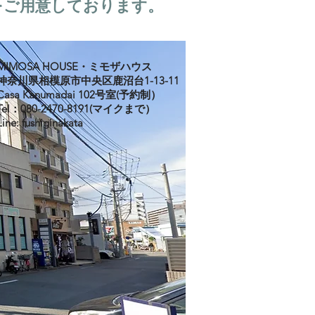
をご用意しております。
MIMOSA HOUSE・ミモザハウス
神奈川県相模原市中央区鹿沼台1-13-11
Casa Kanumadai 102号室(予約制）
Tel：080-2470-8191(マイクまで）
Line: fushiginakata