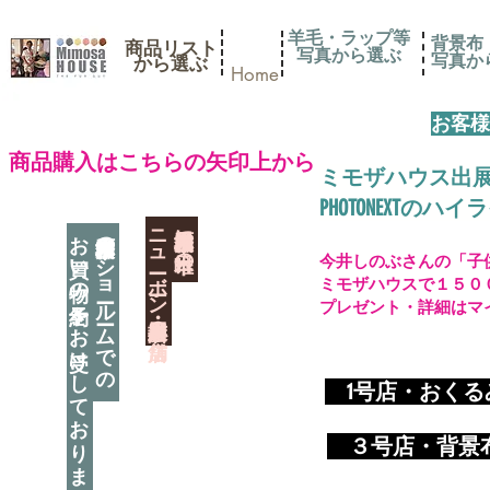
羊毛・ラップ等
背景布
商品リスト
写真から選ぶ
​写真
​から選ぶ
Home
お客様
​商品購入はこちらの矢印上から
ミモザハウス出
PHOTONEXT
​ニューボーン撮影用小道具店・３店舗
神奈川県相模原市に日本唯一の
お買い物の予約をお受けしております
神奈川県相模原市のショールームでの
今井しのぶさんの「子
ミモザハウスで１５０
プレゼント・詳細はマ
​
1号店・おく
​ ３
号店・背景