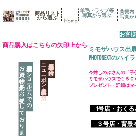
羊毛・ラップ等
背景布
商品リスト
写真から選ぶ
​写真
​から選ぶ
Home
お客様
​商品購入はこちらの矢印上から
ミモザハウス出
PHOTONEXT
​ニューボーン撮影用小道具店・３店舗
神奈川県相模原市に日本唯一の
お買い物の予約をお受けしております
神奈川県相模原市のショールームでの
今井しのぶさんの「子
ミモザハウスで１５０
プレゼント・詳細はマ
​
1号店・おく
​ ３
号店・背景