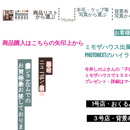
羊毛・ラップ等
背景布
商品リスト
写真から選ぶ
​写真
​から選ぶ
Home
お客様
​商品購入はこちらの矢印上から
ミモザハウス出
PHOTONEXT
​ニューボーン撮影用小道具店・３店舗
神奈川県相模原市に日本唯一の
お買い物の予約をお受けしております
神奈川県相模原市のショールームでの
今井しのぶさんの「子
ミモザハウスで１５０
プレゼント・詳細はマ
​
1号店・おく
​ ３
号店・背景