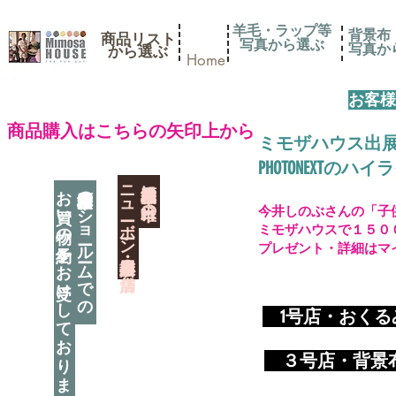
羊毛・ラップ等
背景布
商品リスト
写真から選ぶ
​写真
​から選ぶ
Home
お客様
​商品購入はこちらの矢印上から
ミモザハウス出
PHOTONEXT
​ニューボーン撮影用小道具店・３店舗
神奈川県相模原市に日本唯一の
お買い物の予約をお受けしております
神奈川県相模原市のショールームでの
今井しのぶさんの「子
ミモザハウスで１５０
プレゼント・詳細はマ
​
1号店・おく
​ ３
号店・背景