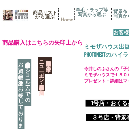
羊毛・ラップ等
背景布
商品リスト
写真から選ぶ
​写真
​から選ぶ
Home
お客様
​商品購入はこちらの矢印上から
ミモザハウス出
PHOTONEXT
​ニューボーン撮影用小道具店・３店舗
神奈川県相模原市に日本唯一の
お買い物の予約をお受けしております
神奈川県相模原市のショールームでの
今井しのぶさんの「子
ミモザハウスで１５０
プレゼント・詳細はマ
​
1号店・おく
​ ３
号店・背景