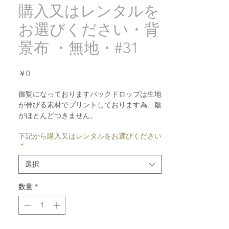
購入又はレンタルを
お選びください・背
景布 ・無地・#31
価
￥0
格
御覧になっておりますバックドロップは生地
が伸びる素材でプリントしております為、皺
がほとんどつきません。
下記から購入又はレンタルをお選びください
床でご使用の際は床の四方に重り
(
各３から
*
５キロ
)
を置いて伸ばしますと皺が取れま
す。
選択
三脚がご使用の際はグリップで両サイドを留
めて、伸ばしますと皺が取れます。
数量
*
もし、アイロンをかける時は画像の後ろから
お勧め致します。スチームのアイロンでござ
いましたら、前と後ろからかけて大丈夫で