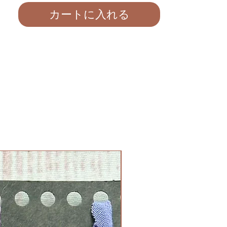
す。
カートに入れる
洗濯で洗う場合は常温の温度をお勧めしま
す。乾燥機では常温の温度で乾かせてくださ
い。
＊御覧になっております全てのバックドロッ
プはミモザハウスが自社生産・プリントして
おります。
各画像に対し販売とレンタルの許可をアーチ
ストから著作権とラインセンス費をお支払い
しております。
他にバックドロップに関し、質問がございま
したら、ご遠慮なく私マイクまでご連絡くだ
さいませ。
Line: fushiginakata
Tel
：
080-2470-8191