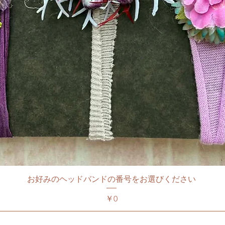
お好みのヘッドバンドの番号をお選びください
価格
￥0