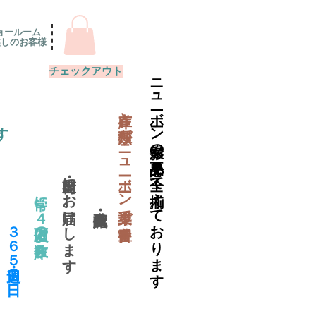
ョールーム
越しのお客様
チェックアウト
ニューボーン撮影の必要品を全て揃えております
​在庫と種類がニューボーン業界で一番豊富
す
当日出荷・翌日にお届けします
常に４万個以上の在庫数
​３６５日・週７日