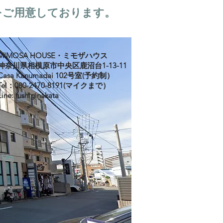
をご用意しております。
MIMOSA HOUSE・ミモザハウス
神奈川県相模原市中央区鹿沼台1-13-11
Casa Kanumadai 102号室(予約制）
Tel：080-2470-8191(マイクまで）
Line: fushiginakata