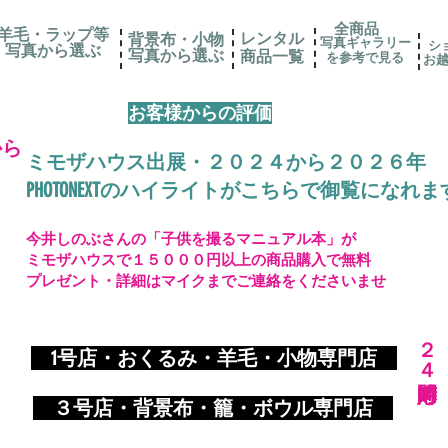
全商品
羊毛・ラップ等
レンタル
背景布・小物
写真ギャラリー
シ
写真から選ぶ
​写真から選ぶ
​商品一覧
を参考で見る
お
お客様からの評価
から
ミモザハウス出展・２０２４から２０２６年
PHOTONEXTのハイライトがこちらで御覧になれま
今井しのぶさんの「子供を撮るマニュアル本」が
ミモザハウスで１５０００円以上の商品購入で無料
プレゼント・詳細はマイクまでご連絡をくださいませ
​２４時間対応
​
1号店・おくるみ・羊毛・小物専門店
​ ３
号店・背景布・籠・ボウル専門店