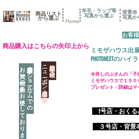
羊毛・ラップ等
背景布
商品リスト
写真から選ぶ
​写真
​から選ぶ
Home
お客様
​商品購入はこちらの矢印上から
ミモザハウス出
PHOTONEXT
​ニューボーン撮影用小道具店・３店舗
神奈川県相模原市に日本唯一の
お買い物の予約をお受けしております
神奈川県相模原市のショールームでの
今井しのぶさんの「子
ミモザハウスで１５０
プレゼント・詳細はマ
​
1号店・おく
​ ３
号店・背景