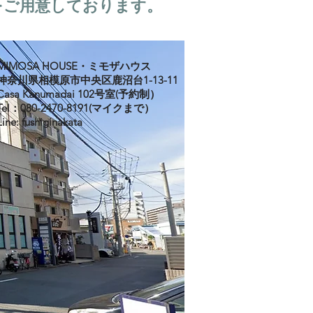
をご用意しております。
MIMOSA HOUSE・ミモザハウス
神奈川県相模原市中央区鹿沼台1-13-11
Casa Kanumadai 102号室(予約制）
Tel：080-2470-8191(マイクまで）
Line: fushiginakata