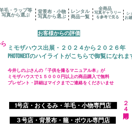
全商品
羊毛・ラップ等
レンタル
背景布・小物
写真ギャラリー
シ
写真から選ぶ
​写真から選ぶ
​商品一覧
を参考で見る
お
お客様からの評価
から
ミモザハウス出展・２０２４から２０２６年
PHOTONEXTのハイライトがこちらで御覧になれま
今井しのぶさんの「子供を撮るマニュアル本」が
ミモザハウスで１５０００円以上の商品購入で無料
プレゼント・詳細はマイクまでご連絡をくださいませ
​２４時間対応
​
1号店・おくるみ・羊毛・小物専門店
​ ３
号店・背景布・籠・ボウル専門店