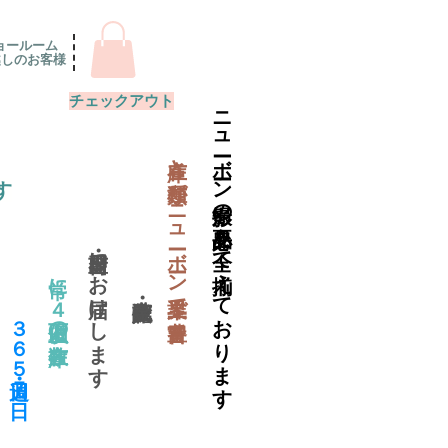
ョールーム
越しのお客様
チェックアウト
ニューボーン撮影の必要品を全て揃えております
​在庫と種類がニューボーン業界で一番豊富
す
当日出荷・翌日にお届けします
常に４万個以上の在庫数
​３６５日・週７日