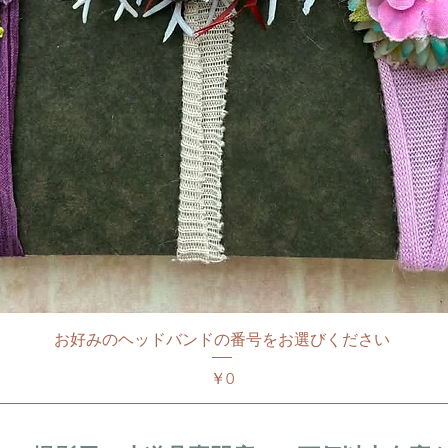
お好みのヘッドバンドの番号をお選びください
価格
￥0