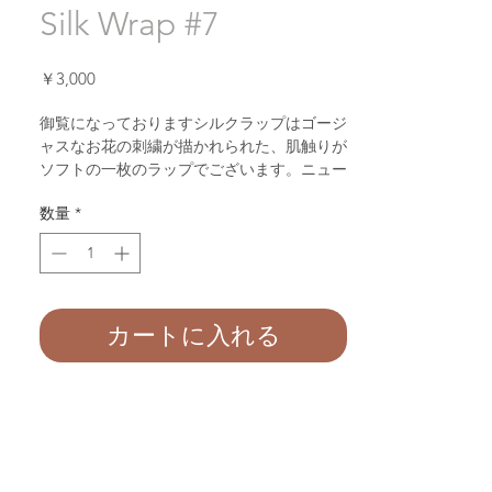
Silk Wrap #7
価
￥3,000
格
御覧になっておりますシルクラップはゴージ
ャスなお花の刺繍が描かれられた、肌触りが
ソフトの一枚のラップでございます。ニュー
ボーンの赤ちゃんのお肌には優しいおくるみ
数量
*
の１枚でございます。
長さ：約
180
センチ 幅：約
70
センチ
カートに入れる