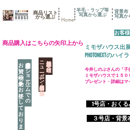
羊毛・ラップ等
背景布
商品リスト
写真から選ぶ
​写真
​から選ぶ
Home
お客様
​商品購入はこちらの矢印上から
ミモザハウス出
PHOTONEXT
​ニューボーン撮影用小道具店・３店舗
神奈川県相模原市に日本唯一の
お買い物の予約をお受けしております
神奈川県相模原市のショールームでの
今井しのぶさんの「子
ミモザハウスで１５０
プレゼント・詳細はマ
​
1号店・おく
​ ３
号店・背景