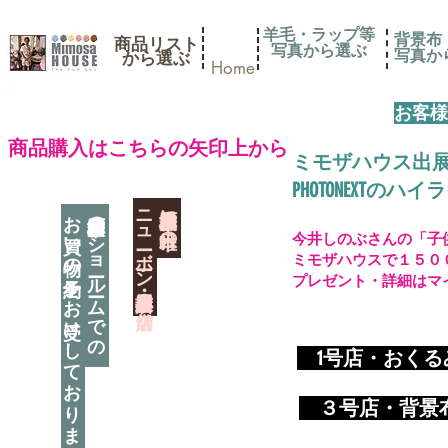
羊毛・ラップ等
背景布
商品リスト
写真から選ぶ
​写真
​から選ぶ
Home
お客様
​商品購入はこちらの矢印上から
ミモザハウス出
PHOTONEXT
​ニューボーン撮影用小道具店・３店舗
神奈川県相模原市に日本唯一の
お買い物の予約をお受けしております
神奈川県相模原市のショールームでの
今井しのぶさんの「子
ミモザハウスで１５０
プレゼント・詳細はマ
​
1号店・おく
​ ３
号店・背景