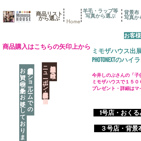
羊毛・ラップ等
背景布
商品リスト
写真から選ぶ
​写真
​から選ぶ
Home
お客様
​商品購入はこちらの矢印上から
ミモザハウス出
PHOTONEXT
​ニューボーン撮影用小道具店・３店舗
神奈川県相模原市に日本唯一の
お買い物の予約をお受けしております
神奈川県相模原市のショールームでの
今井しのぶさんの「子
ミモザハウスで１５０
プレゼント・詳細はマ
​
1号店・おく
​ ３
号店・背景