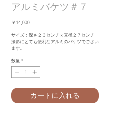
アルミバケツ＃７
価
￥14,000
格
サイズ：深さ２３センチｘ直径２７センチ
撮影にとても便利なアルミのバケツでござい
ます。
軽くて、持ち運びに便利でございます。
数量
*
カートに入れる