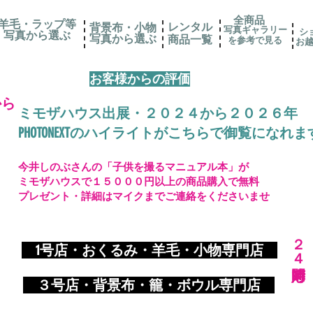
全商品
羊毛・ラップ等
レンタル
背景布・小物
写真ギャラリー
シ
写真から選ぶ
​写真から選ぶ
​商品一覧
を参考で見る
お
お客様からの評価
から
ミモザハウス出展・２０２４から２０２６年
PHOTONEXTのハイライトがこちらで御覧になれま
今井しのぶさんの「子供を撮るマニュアル本」が
ミモザハウスで１５０００円以上の商品購入で無料
プレゼント・詳細はマイクまでご連絡をくださいませ
​２４時間対応
​
1号店・おくるみ・羊毛・小物専門店
​ ３
号店・背景布・籠・ボウル専門店