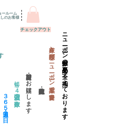
ョールーム
越しのお客様
チェックアウト
ニューボーン撮影の必要品を全て揃えております
​在庫と種類がニューボーン業界で一番豊富
す
当日出荷・翌日にお届けします
常に４万個以上の在庫数
​３６５日・週７日