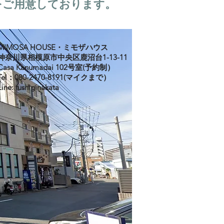
をご用意しております。
MIMOSA HOUSE・ミモザハウス
神奈川県相模原市中央区鹿沼台1-13-11
Casa Kanumadai 102号室(予約制）
Tel：080-2470-8191(マイクまで）
Line: fushiginakata