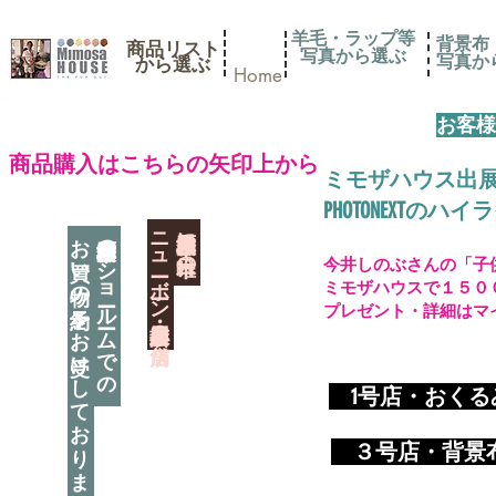
羊毛・ラップ等
背景布
商品リスト
写真から選ぶ
​写真
​から選ぶ
Home
お客様
​商品購入はこちらの矢印上から
ミモザハウス出
PHOTONEXT
​ニューボーン撮影用小道具店・３店舗
神奈川県相模原市に日本唯一の
お買い物の予約をお受けしております
神奈川県相模原市のショールームでの
今井しのぶさんの「子
ミモザハウスで１５０
プレゼント・詳細はマ
​
1号店・おく
​ ３
号店・背景