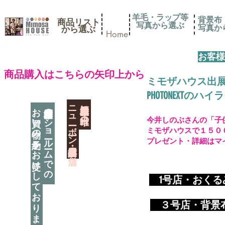
羊毛・ラップ等
背景布
商品リスト
写真から選ぶ
​写真
​から選ぶ
Home
お客様
​商品購入はこちらの矢印上から
ミモザハウス出
PHOTONEXT
​ニューボーン撮影用小道具店・３店舗
神奈川県相模原市に日本唯一の
お買い物の予約をお受けしております
神奈川県相模原市のショールームでの
今井しのぶさんの「子
ミモザハウスで１５０
プレゼント・詳細はマ
​
1号店・おく
​ ３
号店・背景