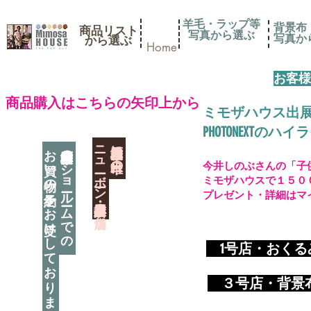
羊毛・ラップ等
背景布
商品リスト
写真から選ぶ
​写真
​から選ぶ
Home
お客様
​商品購入はこちらの矢印上から
ミモザハウス出
PHOTONEXT
​ニューボーン撮影用小道具店・３店舗
神奈川県相模原市に日本唯一の
お買い物の予約をお受けしております
神奈川県相模原市のショールームでの
今井しのぶさんの「子
ミモザハウスで１５０
プレゼント・詳細はマ
​
1号店・おく
​ ３
号店・背景