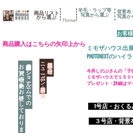
羊毛・ラップ等
背景布
商品リスト
写真から選ぶ
​写真
​から選ぶ
Home
お客様
​商品購入はこちらの矢印上から
ミモザハウス出
PHOTONEXT
​ニューボーン撮影用小道具店・３店舗
神奈川県相模原市に日本唯一の
お買い物の予約をお受けしております
神奈川県相模原市のショールームでの
今井しのぶさんの「子
ミモザハウスで１５０
プレゼント・詳細はマ
​
1号店・おく
​ ３
号店・背景