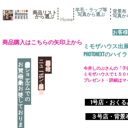
羊毛・ラップ等
背景布
商品リスト
写真から選ぶ
​写真
​から選ぶ
Home
お客様
​商品購入はこちらの矢印上から
ミモザハウス出
PHOTONEXT
​ニューボーン撮影用小道具店・３店舗
神奈川県相模原市に日本唯一の
お買い物の予約をお受けしております
神奈川県相模原市のショールームでの
今井しのぶさんの「子
ミモザハウスで１５０
プレゼント・詳細はマ
​
1号店・おく
​ ３
号店・背景