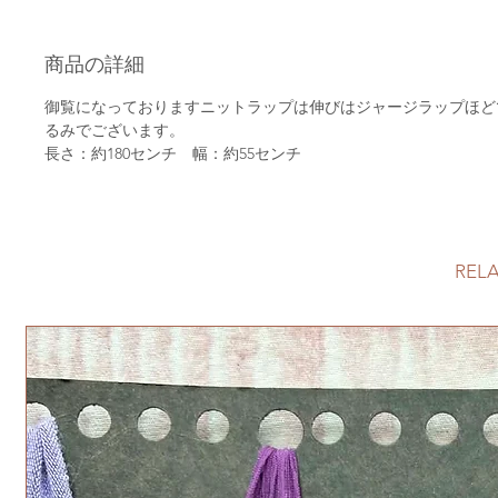
商品の詳細
御覧になっておりますニットラップは伸びはジャージラップほど
るみでございます。
長さ：約
180
センチ 幅：約
55センチ
REL