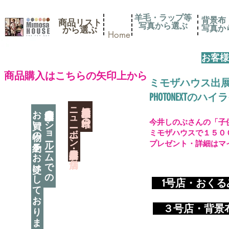
羊毛・ラップ等
背景布
商品リスト
写真から選ぶ
​写真
​から選ぶ
Home
お客様
​商品購入はこちらの矢印上から
ミモザハウス出
PHOTONEXT
​ニューボーン撮影用小道具店・３店舗
神奈川県相模原市に日本唯一の
お買い物の予約をお受けしております
神奈川県相模原市のショールームでの
今井しのぶさんの「子
ミモザハウスで１５０
プレゼント・詳細はマ
​
1号店・おく
​ ３
号店・背景