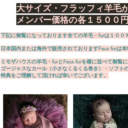
​大サイズ・フラッフィ羊
​メンバー価格の各１５０
下記に御覧になっております全ての羊毛・furは１００
日本国内または海外で販売されておりますFaux furは
ミモザハウスの羊毛・furとFaux furを横に並べ
ゴージャスなカール（小さなくるくる巻き）・ソフト
特典をご理解して頂ければ幸いでございます。