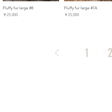
Fluffy fur large #8
Fluffy fur large #7A
価格
価格
￥25,000
￥25,000
1