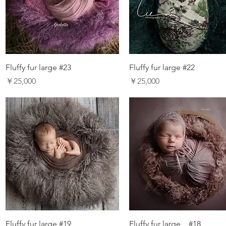
Fluffy fur large #23
Fluffy fur large #22
価格
価格
￥25,000
￥25,000
Fluffy fur large #19
Fluffy fur large #18