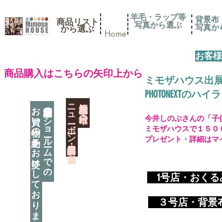
羊毛・ラップ等
背景布
商品リスト
写真から選ぶ
​写真
​から選ぶ
Home
お客様
​商品購入はこちらの矢印上から
ミモザハウス出
PHOTONEXT
​ニューボーン撮影用小道具店・３店舗
神奈川県相模原市に日本唯一の
お買い物の予約をお受けしております
神奈川県相模原市のショールームでの
今井しのぶさんの「子
ミモザハウスで１５０
プレゼント・詳細はマ
​
1号店・おく
​ ３
号店・背景