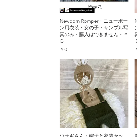
クイックビュー
Newborn Romper・ニューボー
ン用衣装・女の子・サンプル写
真のみ・購入はできません・＃
Ｄ
価格
￥0
クイックビュー
ウサギさん・帽子と衣装セッ