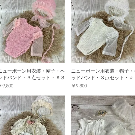
クイックビュー
クイックビュー
ニューボーン用衣装・帽子・ヘ
ニューボーン用衣装・帽子・
ッドバンド・３点セット・＃３
ッドバンド・３点セット・＃
価格
価格
￥9,800
￥9,800