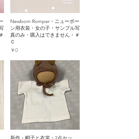
クイックビュー
ー
Newborn Romper・ニューボー
写
ン用衣装・女の子・サンプル写
＃
真のみ・購入はできません・＃
Ｃ
価格
￥0
クイックビュー
新作・帽子と衣裳・2点セッ