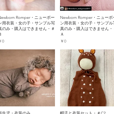
クイックビュー
クイックビュー
Newborn Romper・ニューボー
Newborn Romper・ニューボ
ン用衣装・女の子・サンプル写
ン用衣装・女の子・サンプル
真のみ・購入はできません・＃
真のみ・購入はできません・
Ｂ
Ａ
価格
価格
￥0
￥0
クイックビュー
クイックビュー
新生児・衣装のみ
帽子と衣装セット・＃C2