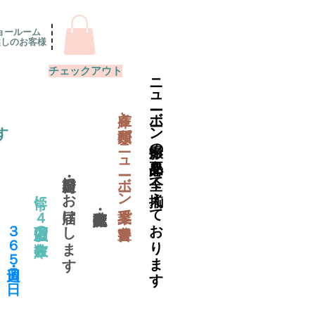
ョールーム
越しのお客様
チェックアウト
ニューボーン撮影の必要品を全て揃えております
​在庫と種類がニューボーン業界で一番豊富
す
当日出荷・翌日にお届けします
常に４万個以上の在庫数
​３６５日・週７日