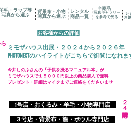
全商品
羊毛・ラップ等
レンタル
背景布・小物
写真ギャラリー
シ
写真から選ぶ
​写真から選ぶ
​商品一覧
を参考で見る
お
お客様からの評価
から
ミモザハウス出展・２０２４から２０２６年
PHOTONEXTのハイライトがこちらで御覧になれま
今井しのぶさんの「子供を撮るマニュアル本」が
ミモザハウスで１５０００円以上の商品購入で無料
プレゼント・詳細はマイクまでご連絡をくださいませ
​２４時間対応
​
1号店・おくるみ・羊毛・小物専門店
​ ３
号店・背景布・籠・ボウル専門店