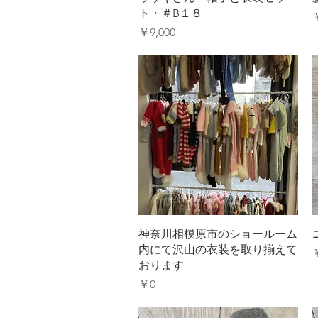
ト・＃B１８
価格
￥9,000
クイックビュー
神奈川相模原市のショールーム
内にて沢山の衣装を取り揃えて
おります
価格
￥0