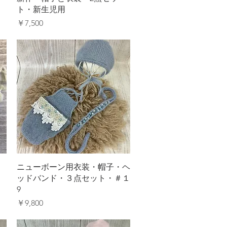
ト・新生児用
価格
￥7,500
クイックビュー
ニューボーン用衣装・帽子・ヘ
ッドバンド・３点セット・＃１
9
価格
￥9,800