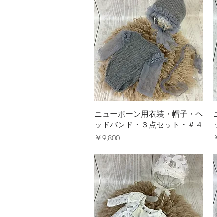
クイックビュー
ニューボーン用衣装・帽子・ヘ
ッドバンド・３点セット・＃４
価格
￥9,800