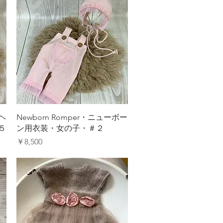
クイックビュー
ヘ
Newborn Romper・ニューボー
５
ン用衣装・女の子・＃２
価格
￥8,500