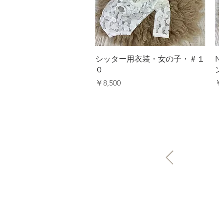
クイックビュー
シッター用衣装・女の子・＃１
０
価格
￥8,500