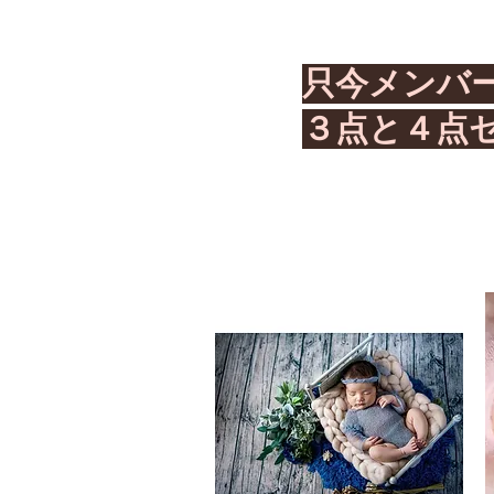
只今メンバ
３点と４点