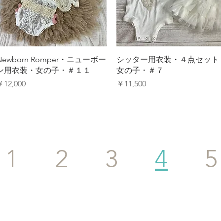
クイックビュー
クイックビュー
Newborn Romper・ニューボー
シッター用衣装・４点セット
ン用衣装・女の子・＃１１
女の子・＃７
価格
価格
￥12,000
￥11,500
1
2
3
4
5