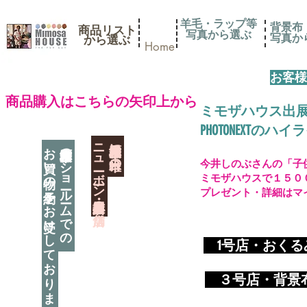
羊毛・ラップ等
背景布
商品リスト
写真から選ぶ
​写真
​から選ぶ
Home
お客様
​商品購入はこちらの矢印上から
ミモザハウス出
PHOTONEXT
​ニューボーン撮影用小道具店・３店舗
神奈川県相模原市に日本唯一の
お買い物の予約をお受けしております
神奈川県相模原市のショールームでの
今井しのぶさんの「子
ミモザハウスで１５０
プレゼント・詳細はマ
​
1号店・おく
​ ３
号店・背景