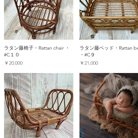
クイックビュー
クイックビュー
ラタン藤椅子・Rattan chair ・
ラタン藤ベッド・Rattan b
#C１０
・#C９
価格
価格
￥20,000
￥21,000