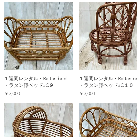
クイックビュー
クイックビュー
１週間レンタル・Rattan bed
１週間レンタル・Rattan b
・ラタン籐ベッド#C９
・ラタン籐ベッド#C１０
価格
価格
￥3,000
￥3,000