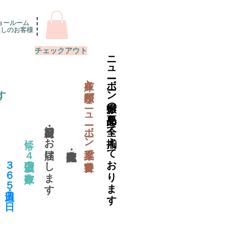
ョールーム
越しのお客様
チェックアウト
ニューボーン撮影の必要品を全て揃えております
​在庫と種類がニューボーン業界で一番豊富
す
当日出荷・翌日にお届けします
常に４万個以上の在庫数
​３６５日・週７日