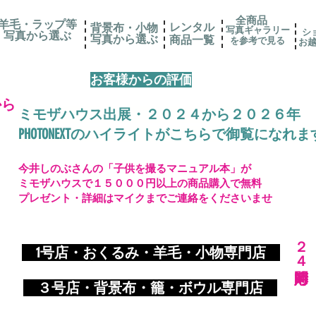
全商品
羊毛・ラップ等
レンタル
背景布・小物
写真ギャラリー
シ
写真から選ぶ
​写真から選ぶ
​商品一覧
を参考で見る
お
お客様からの評価
から
ミモザハウス出展・２０２４から２０２６年
PHOTONEXTのハイライトがこちらで御覧になれま
今井しのぶさんの「子供を撮るマニュアル本」が
ミモザハウスで１５０００円以上の商品購入で無料
プレゼント・詳細はマイクまでご連絡をくださいませ
​２４時間対応
​
1号店・おくるみ・羊毛・小物専門店
​ ３
号店・背景布・籠・ボウル専門店