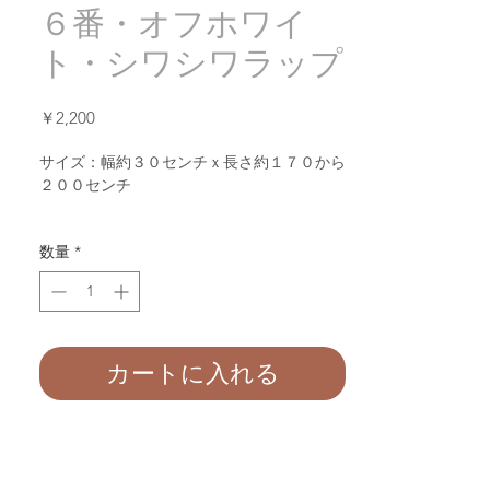
６番・オフホワイ
ト・シワシワラップ
価
￥2,200
格
サイズ：幅約３０センチｘ長さ約１７０から
２００センチ
幅は伸ばしますと３０センチから約８０セン
数量
*
チまで伸びます。
カートに入れる