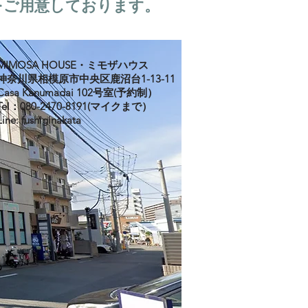
をご用意しております。
MIMOSA HOUSE・ミモザハウス
神奈川県相模原市中央区鹿沼台1-13-11
Casa Kanumadai 102号室(予約制）
Tel：080-2470-8191(マイクまで）
Line: fushiginakata