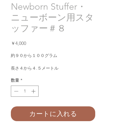
Newborn Stuffer・
ニューボーン用スタ
ッファー＃８
価
￥4,000
格
約９０から１００グラム
長さ４から４.５メートル
数量
*
価格３０００円でございます。
バスケットとベットのお写真が約９０から１
００グラムで３０００円でございます。
カートに入れる