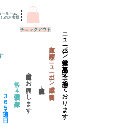
ョールーム
越しのお客様
チェックアウト
ニューボーン撮影の必要品を全て揃えております
​在庫と種類がニューボーン業界で一番豊富
す
当日出荷・翌日にお届けします
常に４万個以上の在庫数
​３６５日・週７日