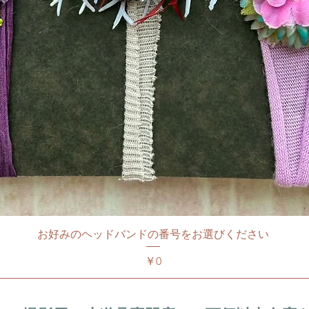
お好みのヘッドバンドの番号をお選びください
価格
￥0