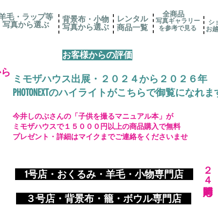
全商品
羊毛・ラップ等
レンタル
背景布・小物
写真ギャラリー
シ
写真から選ぶ
​写真から選ぶ
​商品一覧
を参考で見る
お
お客様からの評価
から
ミモザハウス出展・２０２４から２０２６年
PHOTONEXTのハイライトがこちらで御覧になれま
今井しのぶさんの「子供を撮るマニュアル本」が
ミモザハウスで１５０００円以上の商品購入で無料
プレゼント・詳細はマイクまでご連絡をくださいませ
​２４時間対応
​
1号店・おくるみ・羊毛・小物専門店
​ ３
号店・背景布・籠・ボウル専門店