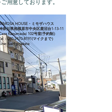
をご用意しております。
MIMOSA HOUSE・ミモザハウス
神奈川県相模原市中央区鹿沼台1-13-11
Casa Kanumadai 102号室(予約制）
Tel：080-2470-8191(マイクまで）
Line: fushiginakata