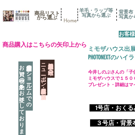
羊毛・ラップ等
背景布
商品リスト
写真から選ぶ
​写真
​から選ぶ
Home
お客様
​商品購入はこちらの矢印上から
ミモザハウス出
PHOTONEXT
​ニューボーン撮影用小道具店・３店舗
神奈川県相模原市に日本唯一の
お買い物の予約をお受けしております
神奈川県相模原市のショールームでの
今井しのぶさんの「子
ミモザハウスで１５０
プレゼント・詳細はマ
​
1号店・おく
​ ３
号店・背景