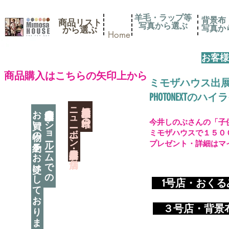
羊毛・ラップ等
背景布
商品リスト
写真から選ぶ
​写真
​から選ぶ
Home
お客様
​商品購入はこちらの矢印上から
ミモザハウス出
PHOTONEXT
​ニューボーン撮影用小道具店・３店舗
神奈川県相模原市に日本唯一の
お買い物の予約をお受けしております
神奈川県相模原市のショールームでの
今井しのぶさんの「子
ミモザハウスで１５０
プレゼント・詳細はマ
​
1号店・おく
​ ３
号店・背景