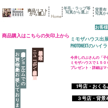
羊毛・ラップ等
背景布
商品リスト
写真から選ぶ
​写真
​から選ぶ
Home
お客様
​商品購入はこちらの矢印上から
ミモザハウス出
PHOTONEXT
​ニューボーン撮影用小道具店・３店舗
神奈川県相模原市に日本唯一の
お買い物の予約をお受けしております
神奈川県相模原市のショールームでの
今井しのぶさんの「子
ミモザハウスで１５０
プレゼント・詳細はマ
​
1号店・おく
​ ３
号店・背景