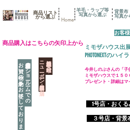
羊毛・ラップ等
背景布
商品リスト
写真から選ぶ
​写真
​から選ぶ
Home
お客様
​商品購入はこちらの矢印上から
ミモザハウス出
PHOTONEXT
​ニューボーン撮影用小道具店・３店舗
神奈川県相模原市に日本唯一の
お買い物の予約をお受けしております
神奈川県相模原市のショールームでの
今井しのぶさんの「子
ミモザハウスで１５０
プレゼント・詳細はマ
​
1号店・おく
​ ３
号店・背景