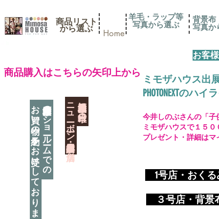
羊毛・ラップ等
背景布
商品リスト
写真から選ぶ
​写真
​から選ぶ
Home
お客様
​商品購入はこちらの矢印上から
ミモザハウス出
PHOTONEXT
​ニューボーン撮影用小道具店・３店舗
神奈川県相模原市に日本唯一の
お買い物の予約をお受けしております
神奈川県相模原市のショールームでの
今井しのぶさんの「子
ミモザハウスで１５０
プレゼント・詳細はマ
​
1号店・おく
​ ３
号店・背景