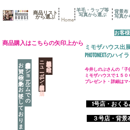
羊毛・ラップ等
背景布
商品リスト
写真から選ぶ
​写真
​から選ぶ
Home
お客様
​商品購入はこちらの矢印上から
ミモザハウス出
PHOTONEXT
​ニューボーン撮影用小道具店・３店舗
神奈川県相模原市に日本唯一の
お買い物の予約をお受けしております
神奈川県相模原市のショールームでの
今井しのぶさんの「子
ミモザハウスで１５０
プレゼント・詳細はマ
​
1号店・おく
​ ３
号店・背景