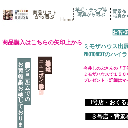
羊毛・ラップ等
背景布
商品リスト
写真から選ぶ
​写真
​から選ぶ
Home
お客様
​商品購入はこちらの矢印上から
ミモザハウス出
PHOTONEXT
​ニューボーン撮影用小道具店・３店舗
神奈川県相模原市に日本唯一の
お買い物の予約をお受けしております
神奈川県相模原市のショールームでの
今井しのぶさんの「子
ミモザハウスで１５０
プレゼント・詳細はマ
​
1号店・おく
​ ３
号店・背景