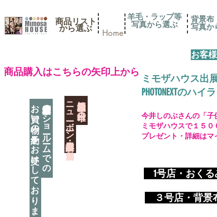
羊毛・ラップ等
背景布
商品リスト
写真から選ぶ
​写真
​から選ぶ
Home
お客様
​商品購入はこちらの矢印上から
ミモザハウス出
PHOTONEXT
​ニューボーン撮影用小道具店・３店舗
神奈川県相模原市に日本唯一の
お買い物の予約をお受けしております
神奈川県相模原市のショールームでの
今井しのぶさんの「子
ミモザハウスで１５０
プレゼント・詳細はマ
​
1号店・おく
​ ３
号店・背景