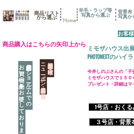
羊毛・ラップ等
背景布
商品リスト
写真から選ぶ
​写真
​から選ぶ
Home
お客様
​商品購入はこちらの矢印上から
ミモザハウス出
PHOTONEXT
​ニューボーン撮影用小道具店・３店舗
神奈川県相模原市に日本唯一の
お買い物の予約をお受けしております
神奈川県相模原市のショールームでの
今井しのぶさんの「子
ミモザハウスで１５０
プレゼント・詳細はマ
​
1号店・おく
​ ３
号店・背景